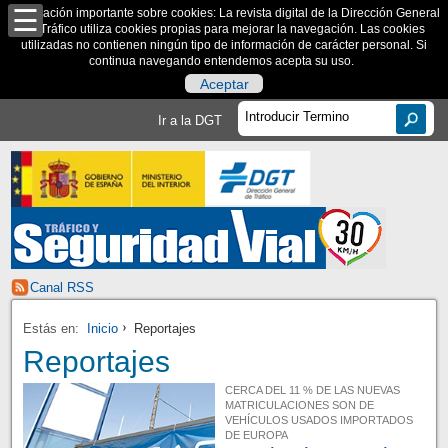
Información importante sobre cookies: La revista digital de la Dirección General
de Tráfico utiliza cookies propias para mejorar la navegación. Las cookies
utilizadas no contienen ningún tipo de información de carácter personal. Si
continua navegando entendemos acepta su uso.
Aceptar
Ir a la DGT
Canal RSS
Estás en:
Inicio
Reportajes
Reportajes
CERCA DEL 11 % DE LAS NUEVAS
MATRICULACIONES SON DE
VEHÍCULOS USADOS IMPORTADOS
DE EUROPA