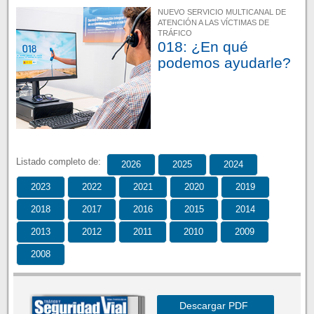
NUEVO SERVICIO MULTICANAL DE
ATENCIÓN A LAS VÍCTIMAS DE
TRÁFICO
018: ¿En qué
podemos ayudarle?
Listado completo de:
2026
2025
2024
2023
2022
2021
2020
2019
2018
2017
2016
2015
2014
2013
2012
2011
2010
2009
2008
Descargar PDF