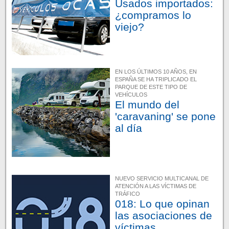
Usados importados:
¿compramos lo
viejo?
EN LOS ÚLTIMOS 10 AÑOS, EN
ESPAÑA SE HA TRIPLICADO EL
PARQUE DE ESTE TIPO DE
VEHÍCULOS
El mundo del
'caravaning' se pone
al día
NUEVO SERVICIO MULTICANAL DE
ATENCIÓN A LAS VÍCTIMAS DE
TRÁFICO
018: Lo que opinan
las asociaciones de
víctimas